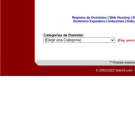
Registro de Dominios
|
Web Hosting
|
D
Dominios Expirados
|
Industrias
|
Indu
Categorías de Dominio:
[Pág. princi
** Precios expre
© 2002/2022 Solo10.com