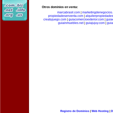
Otros dominios en venta:
marcabrasil.com
|
marketingdenegocios
propiedadesenventa.com
|
alquilerpropiedade
creatujuego.com
|
guiacomercioexterior.com
|
guiae
guiainmuebles.net
|
guiajujuy.com
|
gui
Registro de Dominios
|
Web Hosting
|
D