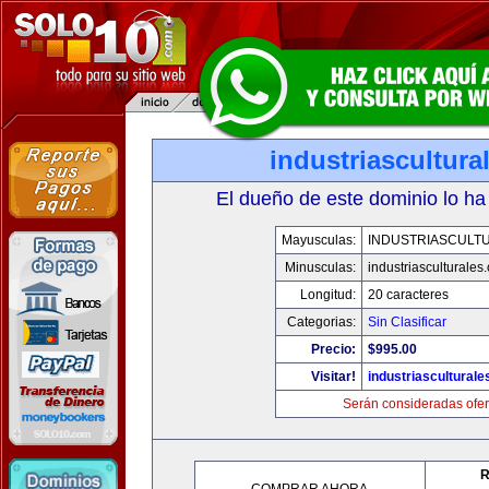
industriascultur
El dueño de este dominio lo ha
Mayusculas:
INDUSTRIASCULT
Minusculas:
industriasculturales
Longitud:
20 caracteres
Categorias:
Sin Clasificar
Precio:
$995.00
Visitar!
industriascultural
Serán consideradas ofer
R