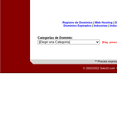
Registro de Dominios
|
Web Hosting
|
D
Dominios Expirados
|
Industrias
|
Indu
Categorías de Dominio:
[Pág. princi
** Precios expre
© 2002/2022 Solo10.com