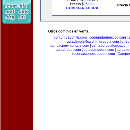
COMPRAR AHORA
Precio $
950.00
Precio 
COMPRAR AHORA
Otros dominios en venta:
comunidadchile.com
|
comunidadmexico.com
|
guiadebolsillo.com
|
uruguia.com
|
direc
fabricacionymontaje.com
|
ventaporcatalogos.com
guiachubut.com
|
guiacomodoro.com
|
guiaesq
reservacionesecuador.com
|
Campos