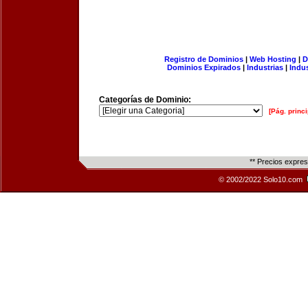
Registro de Dominios
|
Web Hosting
|
D
Dominios Expirados
|
Industrias
|
Indu
Categorías de Dominio:
[Pág. princi
** Precios expre
© 2002/2022 Solo10.com