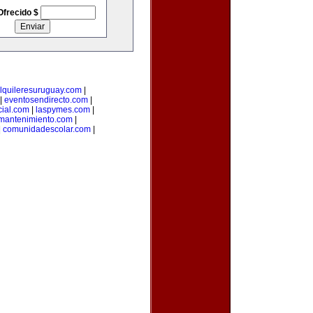
Ofrecido $
lquileresuruguay.com
|
|
eventosendirecto.com
|
ial.com
|
laspymes.com
|
smantenimiento.com
|
|
comunidadescolar.com
|