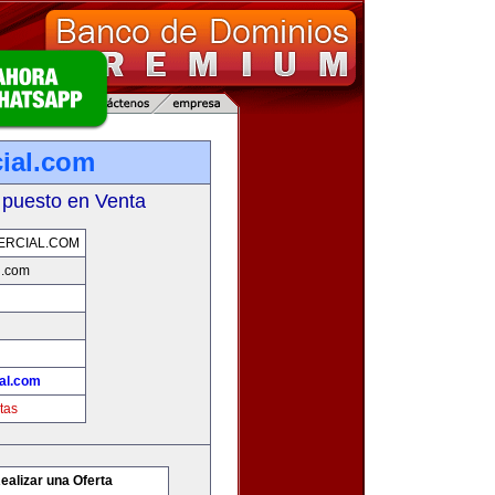
ial.com
 puesto en Venta
ERCIAL.COM
l.com
al.com
tas
ealizar una Oferta