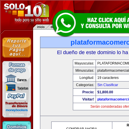
plataformacomerc
El dueño de este dominio lo ha
Mayusculas:
PLATAFORMACOM
Minusculas:
plataformacomercia
Longitud:
19 caracteres
Categorias:
Sin Clasificar
Precio:
$1,800.00
Visitar!
plataformacomerci
Serán consideradas ofer
R