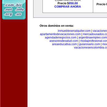
COMPRAR AHORA
Precio $
950.00
Precio 
COMPRAR AHORA
Otros dominios en venta:
inmueblesenalquiler.com
|
vacacione
apartamentodevacaciones.com
|
mercadousados.c
agendadenegocios.com
|
argentinaempleo.com
asesoresdesalud.com
|
modaprofesional.co
areaeducativa.com
|
guiarosario.com
|
mod
vacacionesencolombia.