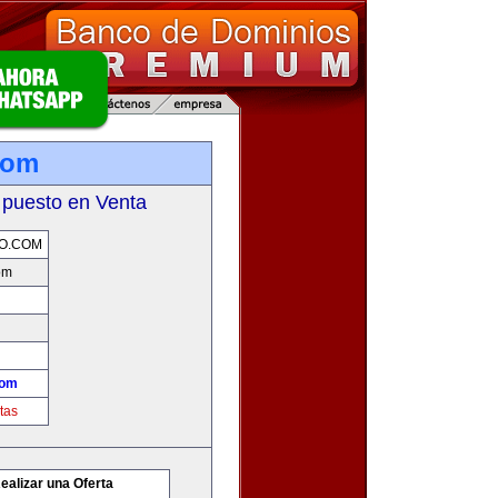
com
 puesto en Venta
O.COM
om
com
tas
ealizar una Oferta