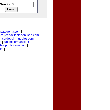
Ofrecido $
spatagonia.com
|
om
|
capacitacionenlinea.com
|
|
cordobainmuebles.com
|
m
|
turismotermas.com
|
elopublicitaria.com
|
com
|