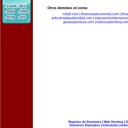
Otros dominios en venta:
only9.com
|
finanzasyeconomia.com
|
fin
articulosdepublicidad.com
|
exposicioninternacio
guiaesperanza.com
|
buenosaireshoy.co
Registro de Dominios
|
Web Hosting
|
D
Dominios Expirados
|
Industrias
|
Indu