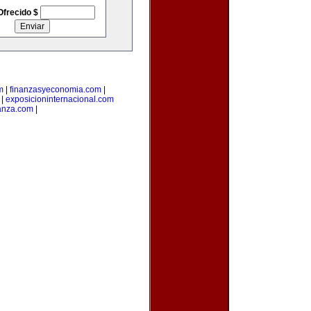
Ofrecido $
m
|
finanzasyeconomia.com
|
|
exposicioninternacional.com
anza.com
|