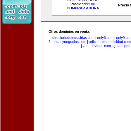
COMPRAR AHORA
Precio $
995.00
Precio 
COMPRAR AHORA
Otros dominios en venta:
directoriodeindustrias.com
|
only6.com
|
only9.co
finanzasynegocios.com
|
articulosdepublicidad.com
|
zonadevinos.com
|
guiaesper