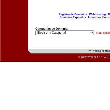
Registro de Dominios
|
Web Hosting
|
D
Dominios Expirados
|
Industrias
|
Indu
Categorías de Dominio:
[Pág. princi
** Precios expre
© 2002/2022 Solo10.com