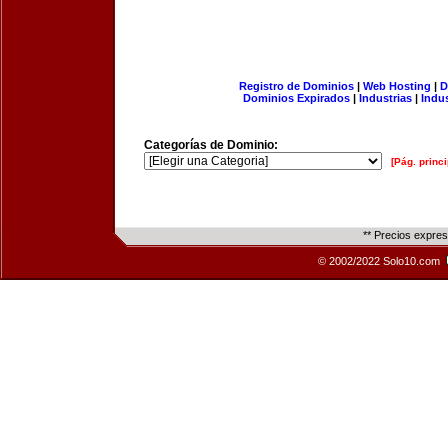
Registro de Dominios
|
Web Hosting
|
D
Dominios Expirados
|
Industrias
|
Indu
Categorías de Dominio:
[Pág. princi
** Precios expre
© 2002/2022 Solo10.com