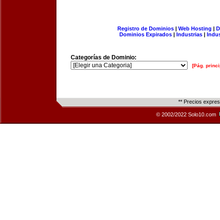
Registro de Dominios
|
Web Hosting
|
D
Dominios Expirados
|
Industrias
|
Indu
Categorías de Dominio:
[Pág. princi
** Precios expre
© 2002/2022 Solo10.com