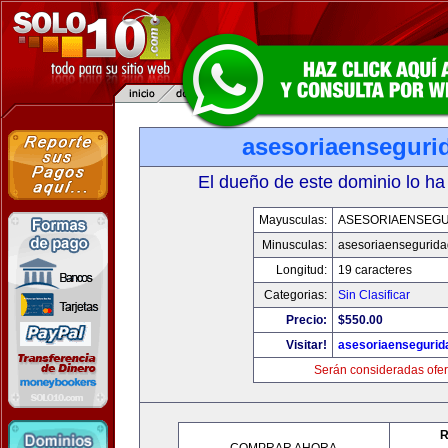
asesoriaenseguri
El dueño de este dominio lo ha
Mayusculas:
ASESORIAENSEG
Minusculas:
asesoriaensegurid
Longitud:
19 caracteres
Categorias:
Sin Clasificar
Precio:
$550.00
Visitar!
asesoriaenseguri
Serán consideradas ofer
R