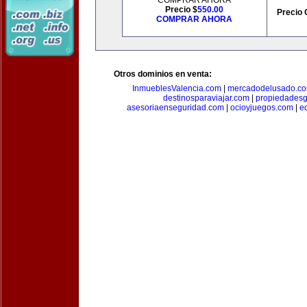
COMPRAR AHORA
Precio $
550.00
Precio 
COMPRAR AHORA
Otros dominios en venta:
InmueblesValencia.com
|
mercadodelusado.c
destinosparaviajar.com
|
propiedadesg
asesoriaenseguridad.com
|
ocioyjuegos.com
|
e