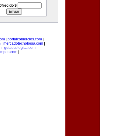
Ofrecido $
com
|
portalcomercios.com
|
m
|
mercadotecnologia.com
|
m
|
guiaecologica.com
|
ampos.com
|