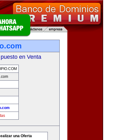
io.com
 puesto en Venta
PIO.COM
o.com
o.com
tas
ealizar una Oferta