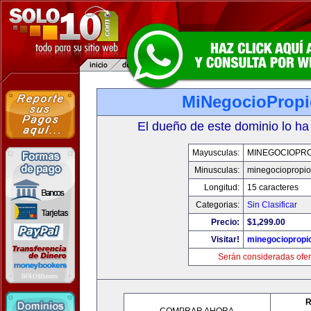
MiNegocioProp
El dueño de este dominio lo ha
Mayusculas:
MINEGOCIOPRO
Minusculas:
minegociopropi
Longitud:
15 caracteres
Categorias:
Sin Clasificar
Precio:
$1,299.00
Visitar!
minegociopropi
Serán consideradas ofer
R