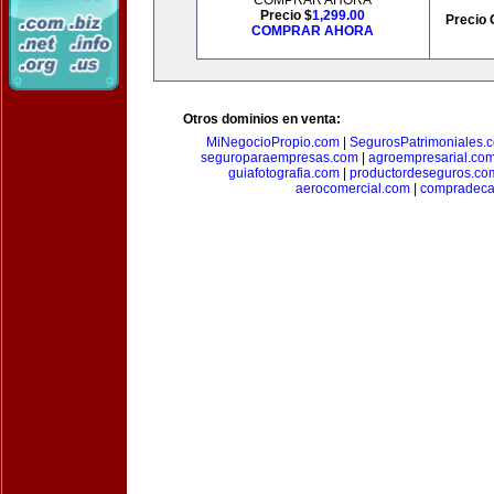
COMPRAR AHORA
Precio $
1,299.00
Precio 
COMPRAR AHORA
Otros dominios en venta:
MiNegocioPropio.com
|
SegurosPatrimoniales.
seguroparaempresas.com
|
agroempresarial.co
guiafotografia.com
|
productordeseguros.co
aerocomercial.com
|
compradec