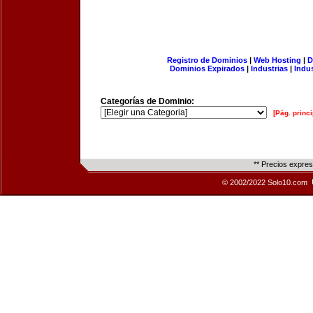
Registro de Dominios
|
Web Hosting
|
D
Dominios Expirados
|
Industrias
|
Indu
Categorías de Dominio:
[Pág. princi
** Precios expre
© 2002/2022 Solo10.com