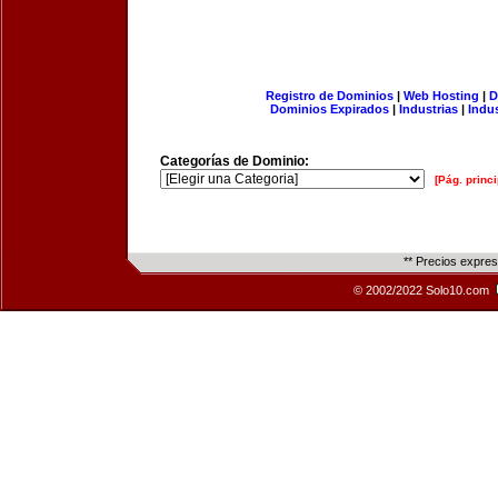
Registro de Dominios
|
Web Hosting
|
D
Dominios Expirados
|
Industrias
|
Indu
Categorías de Dominio:
[Pág. princi
** Precios expre
© 2002/2022 Solo10.com