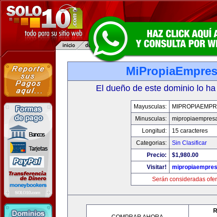
MiPropiaEmpre
El dueño de este dominio lo ha
Mayusculas:
MIPROPIAEMPR
Minusculas:
mipropiaempres
Longitud:
15 caracteres
Categorias:
Sin Clasificar
Precio:
$1,980.00
Visitar!
mipropiaempre
Serán consideradas ofer
R