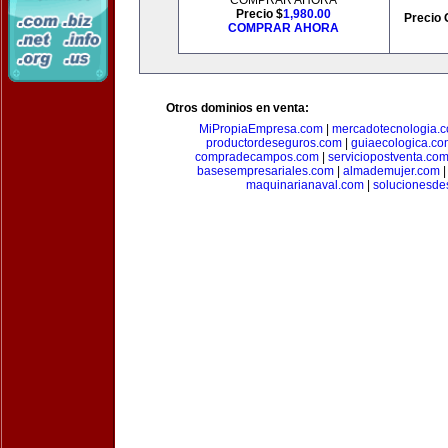
COMPRAR AHORA
Precio $
1,980.00
Precio 
COMPRAR AHORA
Otros dominios en venta:
MiPropiaEmpresa.com
|
mercadotecnologia.
productordeseguros.com
|
guiaecologica.co
compradecampos.com
|
serviciopostventa.co
basesempresariales.com
|
almademujer.com
maquinarianaval.com
|
solucionesde