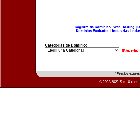
Registro de Dominios
|
Web Hosting
|
D
Dominios Expirados
|
Industrias
|
Indu
Categorías de Dominio:
[Pág. princi
** Precios expre
© 2002/2022 Solo10.com