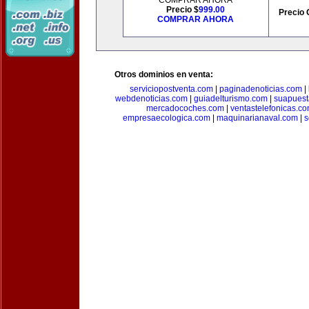
COMPRAR AHORA
Precio $
999.00
Precio 
COMPRAR AHORA
Otros dominios en venta:
serviciopostventa.com
|
paginadenoticias.com
|
webdenoticias.com
|
guiadelturismo.com
|
suapues
mercadocoches.com
|
ventastelefonicas.c
empresaecologica.com
|
maquinarianaval.com
|
s