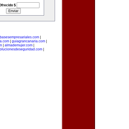
Ofrecido $
basesempresariales.com
|
ta.com
|
guiagrancanaria.com
|
om
|
almademujer.com
|
olucionesdeseguridad.com
|