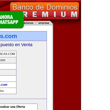
as.com
 puesto en Venta
ICAS.COM
.com
s.com
tas
ealizar una Oferta