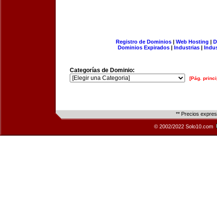
Registro de Dominios
|
Web Hosting
|
D
Dominios Expirados
|
Industrias
|
Indu
Categorías de Dominio:
[Pág. princi
** Precios expre
© 2002/2022 Solo10.com