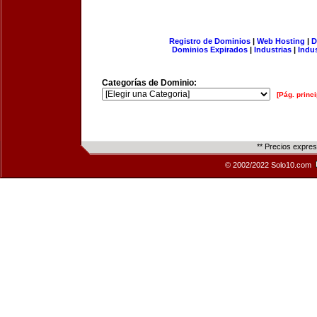
Registro de Dominios
|
Web Hosting
|
D
Dominios Expirados
|
Industrias
|
Indu
Categorías de Dominio:
[Pág. princi
** Precios expre
© 2002/2022 Solo10.com