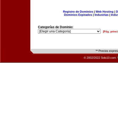
Registro de Dominios
|
Web Hosting
|
D
Dominios Expirados
|
Industrias
|
Indu
Categorías de Dominio:
[Pág. princi
** Precios expre
© 2002/2022 Solo10.com