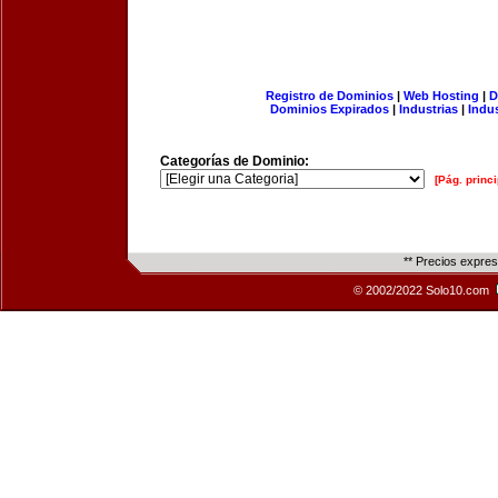
Registro de Dominios
|
Web Hosting
|
D
Dominios Expirados
|
Industrias
|
Indu
Categorías de Dominio:
[Pág. princi
** Precios expre
© 2002/2022 Solo10.com