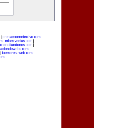
|
prestamoenefectivo.com
|
om
|
miamiventas.com
|
capacitandonos.com
|
maciondewebs.com
|
|
tuempresaweb.com
|
com
|