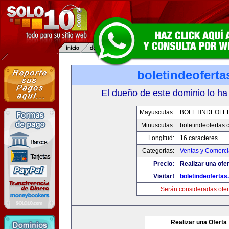
boletindeofert
El dueño de este dominio lo ha
Mayusculas:
BOLETINDEOFE
Minusculas:
boletindeofertas
Longitud:
16 caracteres
Categorias:
Ventas y Comerci
Precio:
Realizar una ofer
Visitar!
boletindeoferta
Serán consideradas ofer
Realizar una Oferta