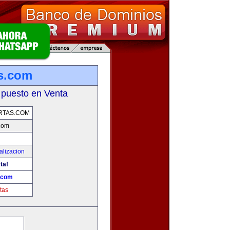
as.com
 puesto en Venta
RTAS.COM
.com
alizacion
ta!
s.com
tas