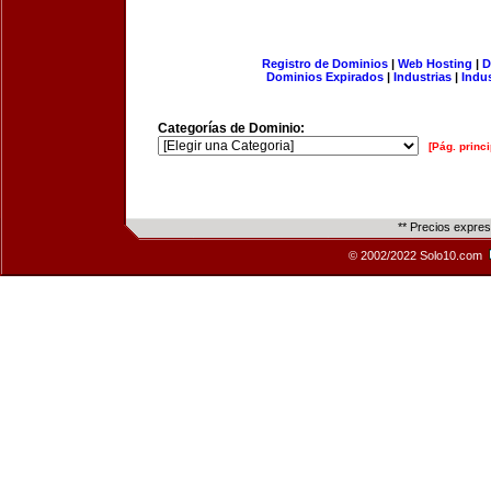
Registro de Dominios
|
Web Hosting
|
D
Dominios Expirados
|
Industrias
|
Indu
Categorías de Dominio:
[Pág. princi
** Precios expre
© 2002/2022 Solo10.com