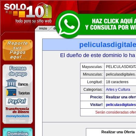
peliculasdigital
El dueño de este dominio lo ha
Mayusculas:
PELICULASDIGI
Minusculas:
peliculasdigitales
Longitud:
18 caracteres
Categorias:
Artes y Cultura
Precio:
Realizar una ofer
Visitar!
peliculasdigitale
Serán consideradas ofer
Realizar una Oferta