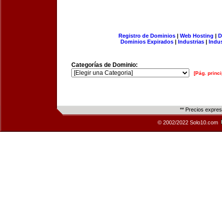
Registro de Dominios
|
Web Hosting
|
D
Dominios Expirados
|
Industrias
|
Indu
Categorías de Dominio:
[Pág. princi
** Precios expre
© 2002/2022 Solo10.com