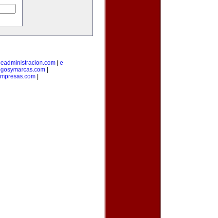
|
eadministracion.com
|
e-
ogosymarcas.com
|
empresas.com
|