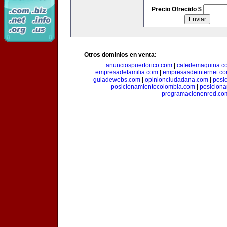
Precio Ofrecido $
Otros dominios en venta:
anunciospuertorico.com
|
cafedemaquina.c
empresadefamilia.com
|
empresasdeinternet.c
guiadewebs.com
|
opinionciudadana.com
|
posi
posicionamientocolombia.com
|
posicion
programacionenred.co