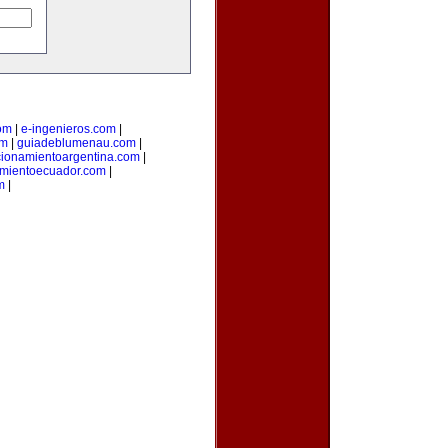
om
|
e-ingenieros.com
|
om
|
guiadeblumenau.com
|
cionamientoargentina.com
|
amientoecuador.com
|
m
|