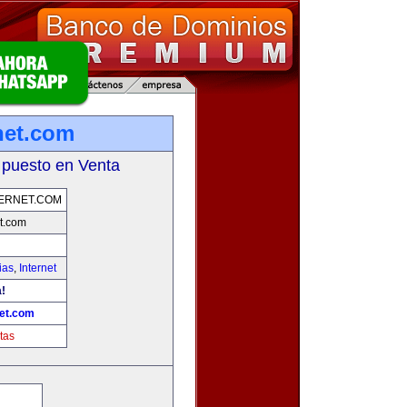
net.com
 puesto en Venta
ERNET.COM
t.com
ias
,
Internet
!
et.com
tas