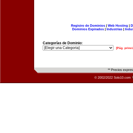
Registro de Dominios
|
Web Hosting
|
D
Dominios Expirados
|
Industrias
|
Indu
Categorías de Dominio:
[Pág. princi
** Precios expre
© 2002/2022 Solo10.com