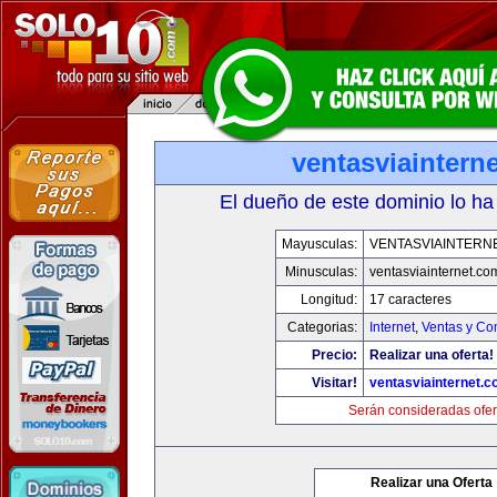
ventasviaintern
El dueño de este dominio lo ha
Mayusculas:
VENTASVIAINTERN
Minusculas:
ventasviainternet.co
Longitud:
17 caracteres
Categorias:
Internet
,
Ventas y Co
Precio:
Realizar una oferta!
Visitar!
ventasviainternet.
Serán consideradas ofer
Realizar una Oferta