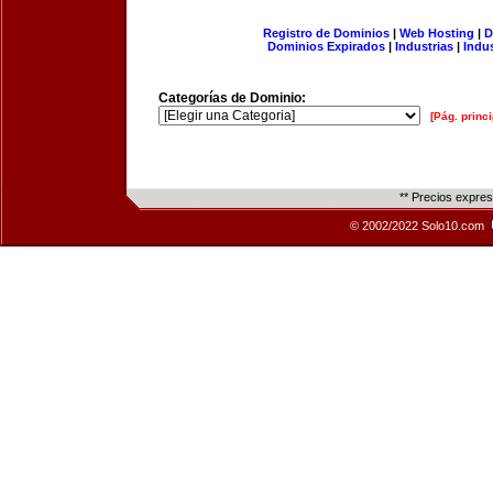
Registro de Dominios
|
Web Hosting
|
D
Dominios Expirados
|
Industrias
|
Indu
Categorías de Dominio:
[Pág. princi
** Precios expre
© 2002/2022 Solo10.com