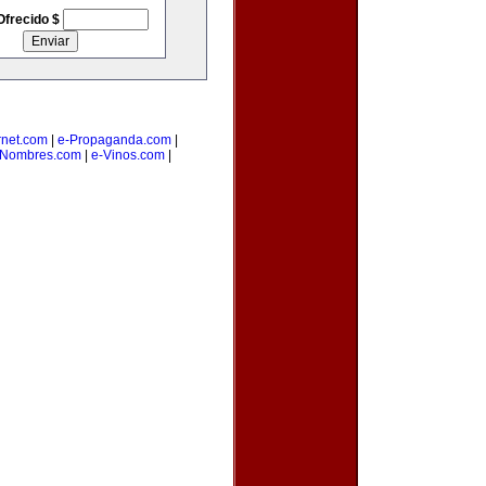
Ofrecido $
rnet.com
|
e-Propaganda.com
|
eNombres.com
|
e-Vinos.com
|