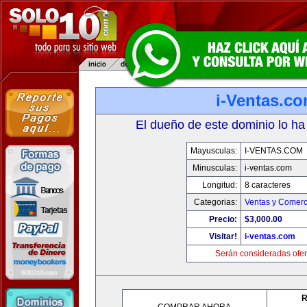
i-Ventas.c
El dueño de este dominio lo ha
Mayusculas:
I-VENTAS.COM
Minusculas:
i-ventas.com
Longitud:
8 caracteres
Categorias:
Ventas y Comerc
Precio:
$3,000.00
Visitar!
i-ventas.com
Serán consideradas ofer
R