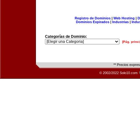
Registro de Dominios
|
Web Hosting
|
D
Dominios Expirados
|
Industrias
|
Indu
Categorías de Dominio:
[Pág. princi
** Precios expre
© 2002/2022 Solo10.com