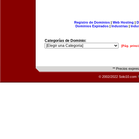
Registro de Dominios
|
Web Hosting
|
D
Dominios Expirados
|
Industrias
|
Indu
Categorías de Dominio:
[Pág. princi
** Precios expre
© 2002/2022 Solo10.com