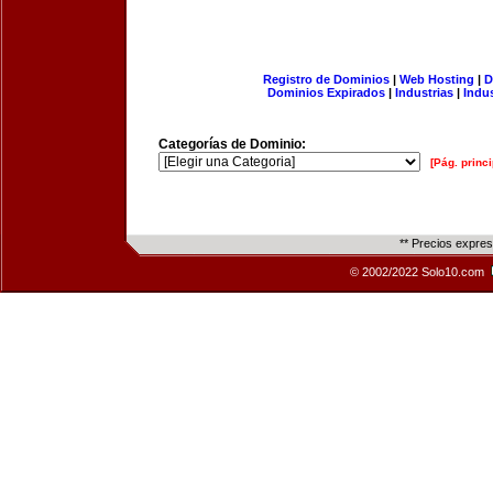
Registro de Dominios
|
Web Hosting
|
D
Dominios Expirados
|
Industrias
|
Indu
Categorías de Dominio:
[Pág. princi
** Precios expre
© 2002/2022 Solo10.com