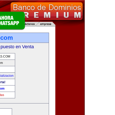
.com
 puesto en Venta
AS.COM
om
ializacion
rta!
com
tas