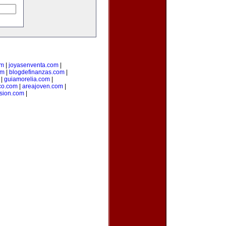
om
|
joyasenventa.com
|
om
|
blogdefinanzas.com
|
|
guiamorelia.com
|
co.com
|
areajoven.com
|
rsion.com
|