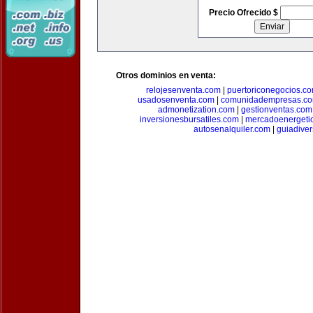
Precio Ofrecido $
Otros dominios en venta:
relojesenventa.com
|
puertoriconegocios.c
usadosenventa.com
|
comunidadempresas.c
admonetization.com
|
gestionventas.com
inversionesbursatiles.com
|
mercadoenergeti
autosenalquiler.com
|
guiadive