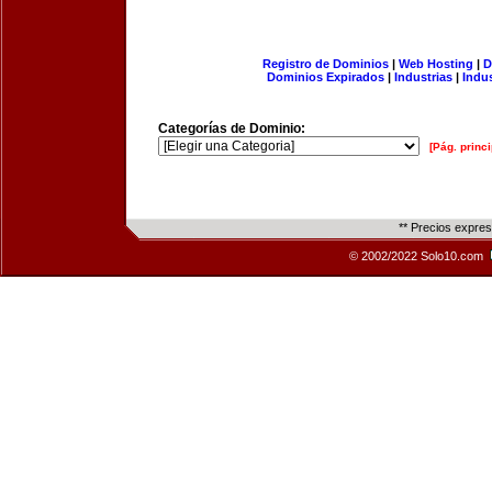
Registro de Dominios
|
Web Hosting
|
D
Dominios Expirados
|
Industrias
|
Indu
Categorías de Dominio:
[Pág. princi
** Precios expre
© 2002/2022 Solo10.com