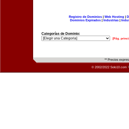
Registro de Dominios
|
Web Hosting
|
D
Dominios Expirados
|
Industrias
|
Indu
Categorías de Dominio:
[Pág. princi
** Precios expre
© 2002/2022 Solo10.com