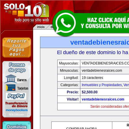
ventadebienesrai
El dueño de este dominio lo ha
Mayusculas:
VENTADEBIENESRAICES.C
Minusculas:
ventadebienesraices.com
Longitud:
19 caracteres
Categorias:
Inmuebles y Propiedades
,
Ven
Precio:
$2,500.00
Visitar!
ventadebienesraices.com
Serán consideradas ofer
R