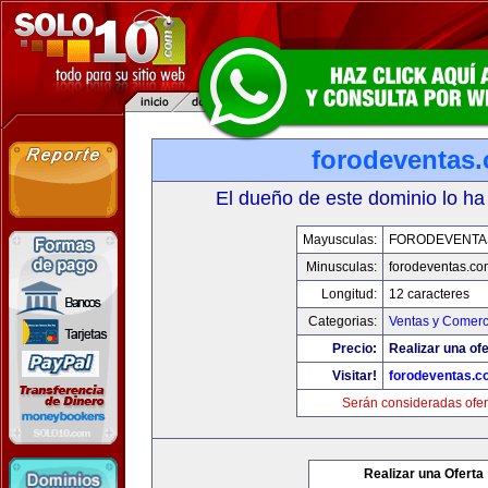
forodeventas
El dueño de este dominio lo ha
Mayusculas:
FORODEVENTA
Minusculas:
forodeventas.co
Longitud:
12 caracteres
Categorias:
Ventas y Comerc
Precio:
Realizar una ofe
Visitar!
forodeventas.c
Serán consideradas ofer
Realizar una Oferta