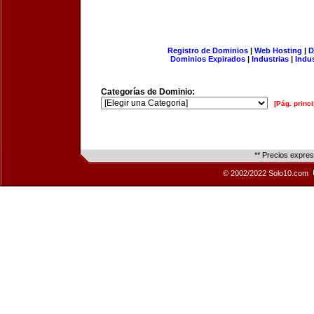
Registro de Dominios
|
Web Hosting
|
D
Dominios Expirados
|
Industrias
|
Indu
Categorías de Dominio:
[Pág. princi
** Precios expre
© 2002/2022 Solo10.com