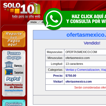
ofertasmexico
Vendido!
Mayusculas:
OFERTASMEXICO.COM
Minusculas:
ofertasmexico.com
Longitud:
13 caracteres
Categorias:
Ventas y Comercializacion
,
Via
Precio:
$750.00
Visitar!
ofertasmexico.com
Serán consideradas ofer