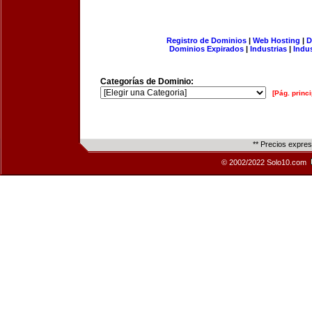
Registro de Dominios
|
Web Hosting
|
D
Dominios Expirados
|
Industrias
|
Indu
Categorías de Dominio:
[Pág. princi
** Precios expre
© 2002/2022 Solo10.com