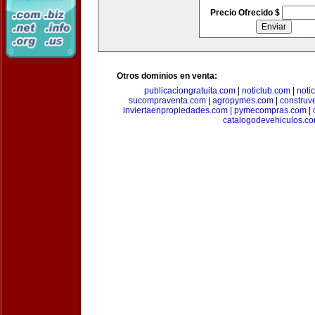
Precio Ofrecido $
Otros dominios en venta:
publicaciongratuita.com
|
noticlub.com
|
noti
sucompraventa.com
|
agropymes.com
|
construv
inviertaenpropiedades.com
|
pymecompras.com
|
catalogodevehiculos.c