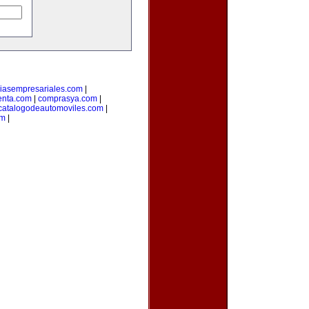
ciasempresariales.com
|
enta.com
|
comprasya.com
|
catalogodeautomoviles.com
|
om
|