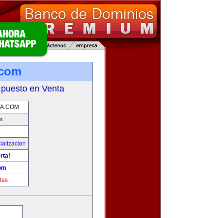
.com
 puesto en Venta
A.COM
m
ializacion
rta!
om
tas