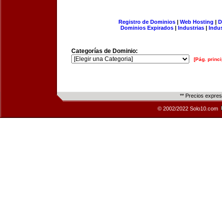
Registro de Dominios
|
Web Hosting
|
D
Dominios Expirados
|
Industrias
|
Indu
Categorías de Dominio:
[Pág. princi
** Precios expre
© 2002/2022 Solo10.com