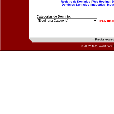
Registro de Dominios
|
Web Hosting
|
D
Dominios Expirados
|
Industrias
|
Indu
Categorías de Dominio:
[Pág. princi
** Precios expre
© 2002/2022 Solo10.com