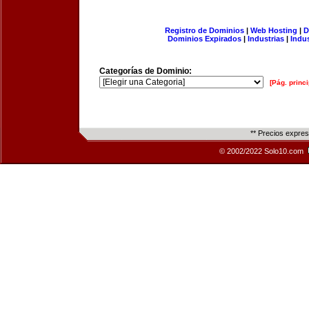
Registro de Dominios
|
Web Hosting
|
D
Dominios Expirados
|
Industrias
|
Indu
Categorías de Dominio:
[Pág. princi
** Precios expre
© 2002/2022 Solo10.com