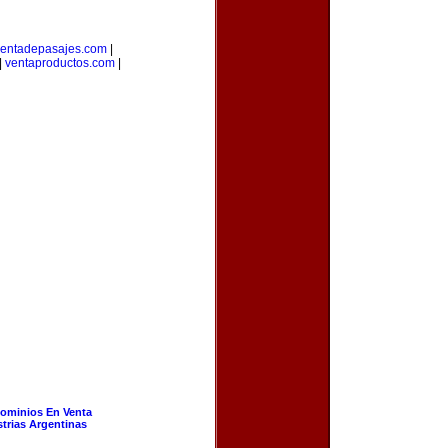
entadepasajes.com
|
|
ventaproductos.com
|
ominios En Venta
strias Argentinas