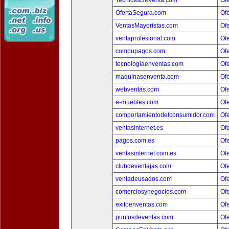
TecnicasDeVenta.com
Ofe
OfertaSegura.com
Ofe
VentasMayoristas.com
Ofe
ventaprofesional.com
Ofe
compupagos.com
Ofe
tecnologiaenventas.com
Ofe
maquinasenventa.com
Ofe
webventas.com
Ofe
e-muebles.com
Ofe
comportamientodelconsumidor.com
Ofe
ventasinternet.es
Ofe
pagos.com.es
Ofe
ventasinternet.com.es
Ofe
clubdeventajas.com
Ofe
ventadeusados.com
Ofe
comerciosynegocios.com
Ofe
exitoenventas.com
Ofe
puntosdeventas.com
Ofe