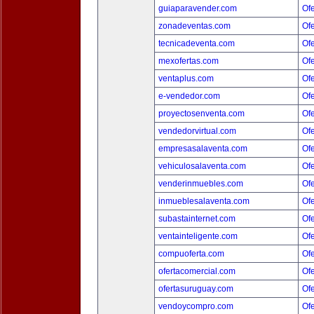
guiaparavender.com
Ofe
zonadeventas.com
Ofe
tecnicadeventa.com
Ofe
mexofertas.com
Ofe
ventaplus.com
Ofe
e-vendedor.com
Ofe
proyectosenventa.com
Ofe
vendedorvirtual.com
Ofe
empresasalaventa.com
Ofe
vehiculosalaventa.com
Ofe
venderinmuebles.com
Ofe
inmueblesalaventa.com
Ofe
subastainternet.com
Ofe
ventainteligente.com
Ofe
compuoferta.com
Ofe
ofertacomercial.com
Ofe
ofertasuruguay.com
Ofe
vendoycompro.com
Ofe