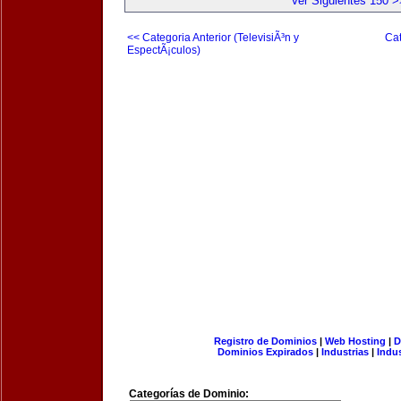
Ver Siguientes 150 >
<< Categoria Anterior (TelevisiÃ³n y
Cat
EspectÃ¡culos)
Registro de Dominios
|
Web Hosting
|
D
Dominios Expirados
|
Industrias
|
Indu
Categorías de Dominio: