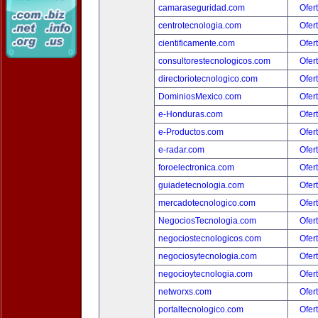
camaraseguridad.com
Ofer
centrotecnologia.com
Ofer
cientificamente.com
Ofer
consultorestecnologicos.com
Ofer
directoriotecnologico.com
Ofer
DominiosMexico.com
Ofer
e-Honduras.com
Ofer
e-Productos.com
Ofer
e-radar.com
Ofer
foroelectronica.com
Ofer
guiadetecnologia.com
Ofer
mercadotecnologico.com
Ofer
NegociosTecnologia.com
Ofer
negociostecnologicos.com
Ofer
negociosytecnologia.com
Ofer
negocioytecnologia.com
Ofer
networxs.com
Ofer
portaltecnologico.com
Ofer