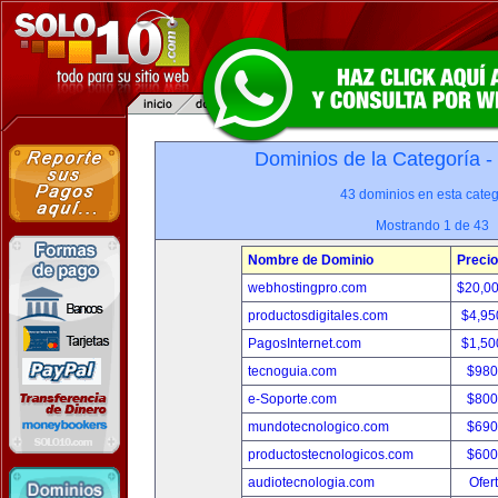
Dominios de la Categoría -
43 dominios en esta categ
Mostrando 1 de 43
Nombre de Dominio
Precio
webhostingpro.com
$20,0
productosdigitales.com
$4,95
PagosInternet.com
$1,50
tecnoguia.com
$980
e-Soporte.com
$800
mundotecnologico.com
$690
productostecnologicos.com
$600
audiotecnologia.com
Ofer