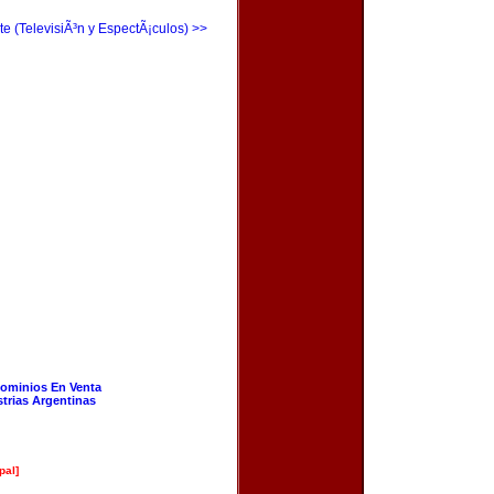
te (TelevisiÃ³n y EspectÃ¡culos) >>
ominios En Venta
strias Argentinas
pal]