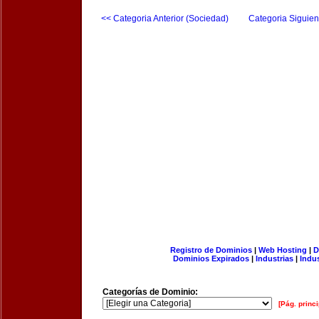
<< Categoria Anterior (Sociedad)
Categoria Siguien
Registro de Dominios
|
Web Hosting
|
D
Dominios Expirados
|
Industrias
|
Indu
Categorías de Dominio:
[Pág. princi