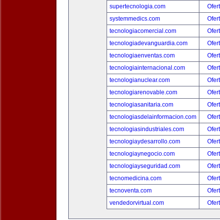
supertecnologia.com
Ofer
systemmedics.com
Ofer
tecnologiacomercial.com
Ofer
tecnologiadevanguardia.com
Ofer
tecnologiaenventas.com
Ofer
tecnologiainternacional.com
Ofer
tecnologianuclear.com
Ofer
tecnologiarenovable.com
Ofer
tecnologiasanitaria.com
Ofer
tecnologiasdelainformacion.com
Ofer
tecnologiasindustriales.com
Ofer
tecnologiaydesarrollo.com
Ofer
tecnologiaynegocio.com
Ofer
tecnologiayseguridad.com
Ofer
tecnomedicina.com
Ofer
tecnoventa.com
Ofer
vendedorvirtual.com
Ofer